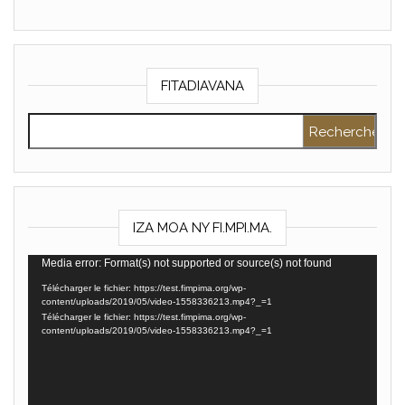
FITADIAVANA
Rechercher :
IZA MOA NY FI.MPI.MA.
Lecteur
Media error: Format(s) not supported or source(s) not found
vidéo
Télécharger le fichier: https://test.fimpima.org/wp-
content/uploads/2019/05/video-1558336213.mp4?_=1
Télécharger le fichier: https://test.fimpima.org/wp-
content/uploads/2019/05/video-1558336213.mp4?_=1