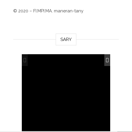
©
2020 – FI.MPI.MA. maneran-tany
SARY