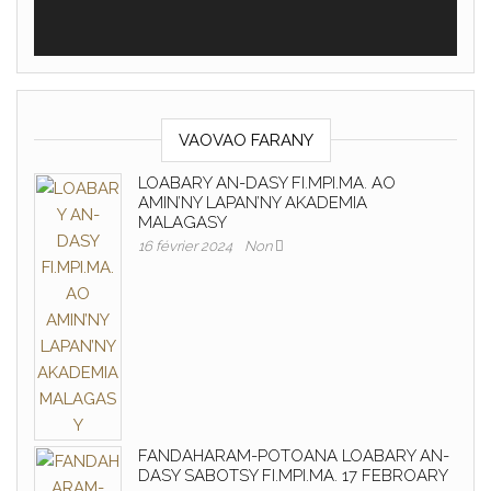
VAOVAO FARANY
LOABARY AN-DASY FI.MPI.MA. AO
AMIN’NY LAPAN’NY AKADEMIA
MALAGASY
16 février 2024
Non
FANDAHARAM-POTOANA LOABARY AN-
DASY SABOTSY FI.MPI.MA. 17 FEBROARY