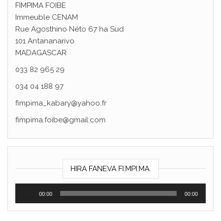
FIMPIMA FOIBE
Immeuble CENAM
Rue Agosthino Néto 67 ha Sud
101 Antananarivo
MADAGASCAR
033 82 965 29
034 04 188 97
fimpima_kabary@yahoo.fr
fimpima.foibe@gmail.com
Lect
HIRA FANEVA FI.MPI.MA.
aud
00:00
00:00